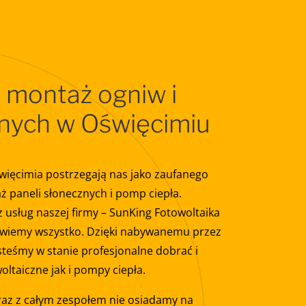
 montaż ogniw i
znych w Oświęcimiu
Oświęcimia postrzegają nas jako zaufanego
ż paneli słonecznych i pomp ciepła.
 usług naszej firmy – SunKing Fotowoltaika
e wiemy wszystko. Dzięki nabywanemu przez
steśmy w stanie profesjonalne dobrać i
ltaiczne jak i pompy ciepła.
raz z całym zespołem nie osiadamy na