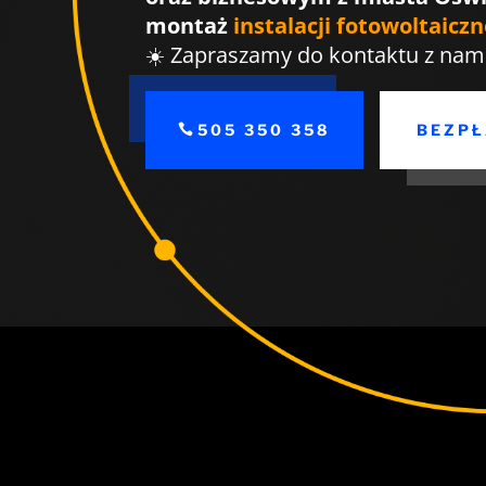
montaż
instalacji fotowoltaiczn
☀️ Zapraszamy do kontaktu z nami
505 350 358
BEZP