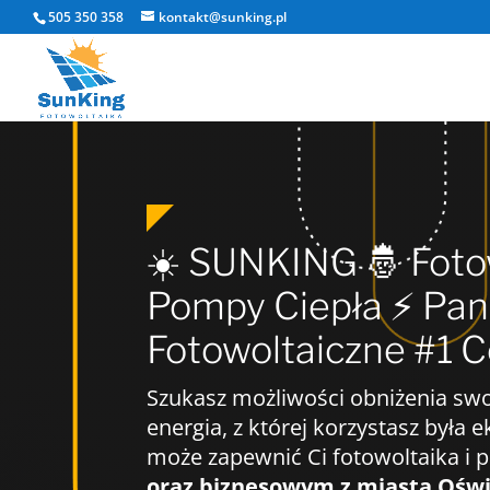
505 350 358
kontakt@sunking.pl
☀️ SUNKING 🤴 Foto
Pompy Ciepła ⚡️ Pane
Fotowoltaiczne #1 C
Szukasz możliwości obniżenia sw
energia, z której korzystasz była 
może zapewnić Ci fotowoltaika i 
oraz biznesowym z miasta Oświę