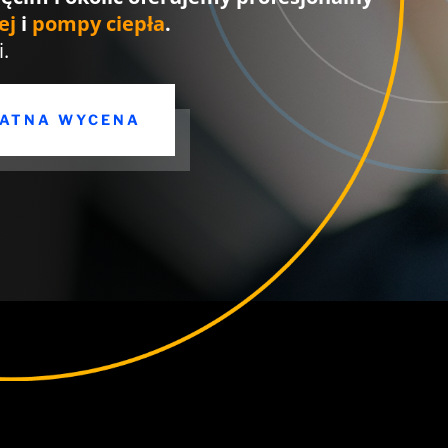
ej
i
pompy ciepła
.
.
ŁATNA WYCENA