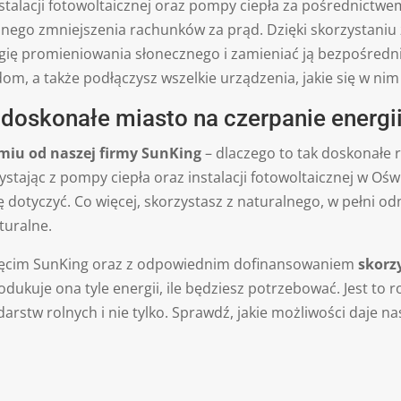
nstalacji fotowoltaicznej oraz pompy ciepła za pośrednictw
ego zmniejszenia rachunków za prąd. Dzięki skorzystaniu z
ę promieniowania słonecznego i zamieniać ją bezpośrednio 
dom, a także podłączysz wszelkie urządzenia, jakie się w nim
doskonałe miasto na czerpanie energii
miu od naszej firmy SunKing
– dlaczego to tak doskonałe 
ystając z pompy ciepła oraz instalacji fotowoltaicznej w O
ę dotyczyć. Co więcej, skorzystasz z naturalnego, w pełni od
turalne.
więcim SunKing oraz z odpowiednim dofinansowaniem
skorz
odukuje ona tyle energii, ile będziesz potrzebować. Jest to 
odarstw rolnych i nie tylko. Sprawdź, jakie możliwości daje 