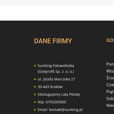
DANE FIRMY
GO
Poni
SunKing Fotowoltaika
Wto
(Ozeprofit Sp. z. o. o.)
Środ
ul. Józefa Marcinka 27
Czw
30-443 Kraków
Piąt
Obsługujemy całą Polskę
Sob
Nip: 6793205905
Nied
Email: kontakt@sunking.pl