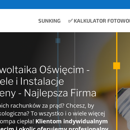
SUNKING
✅ KALKULATOR FOTOWOL
woltaika Oświęcim -
le i Instalacje
eny - Najlepsza Firma
oich rachunków za prąd? Chcesz, by
ekologiczna? To wszystko i o wiele więcej
pompa ciepła!
Klientom indywidualnym
cim i okolic oferujemy profesjonalny