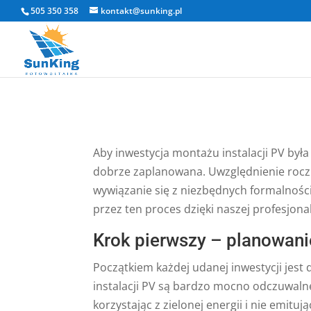
505 350 358
kontakt@sunking.pl
Aby inwestycja montażu instalacji PV była
dobrze zaplanowana. Uwzględnienie roczne
wywiązanie się z niezbędnych formalności
przez ten proces dzięki naszej profesjona
Krok pierwszy – planowani
Początkiem każdej udanej inwestycji jest
instalacji PV są bardzo mocno odczuwaln
korzystając z zielonej energii i nie emi