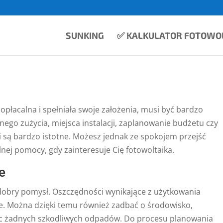
SUNKING
✅ KALKULATOR FOTOWOL
 opłacalna i spełniała swoje założenia, musi być bardzo
go zużycia, miejsca instalacji, zaplanowanie budżetu czy
 są bardzo istotne. Możesz jednak ze spokojem przejść
lnej pomocy, gdy zainteresuje Cię fotowoltaika.
e
 dobry pomysł. Oszczędności wynikające z użytkowania
e. Można dzięki temu również zadbać o środowisko,
tując żadnych szkodliwych odpadów. Do procesu planowania