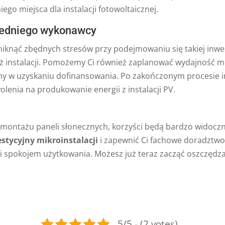
ego miejsca dla instalacji fotowoltaicznej.
wiedniego wykonawcy
knąć zbędnych stresów przy podejmowaniu się takiej inwe
aż instalacji. Pomożemy Ci również zaplanować wydajność m
my w uzyskaniu dofinansowania. Po zakończonym procesie i
enia na produkowanie energii z instalacji PV.
 montażu paneli słonecznych, korzyści będą bardzo widoczn
stycyjny mikroinstalacji
i zapewnić Ci fachowe doradztwo
 i spokojem użytkowania. Możesz już teraz zacząć oszczędza
5/5 - (2 votes)