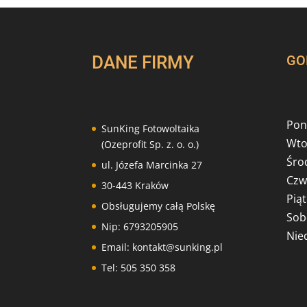
DANE FIRMY
GO
Poni
SunKing Fotowoltaika
Wto
(Ozeprofit Sp. z. o. o.)
Środ
ul. Józefa Marcinka 27
Czw
30-443 Kraków
Piąt
Obsługujemy całą Polskę
Sob
Nip: 6793205905
Nied
Email: kontakt@sunking.pl
Tel: 505 350 358