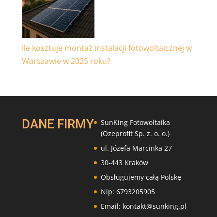
Ile kosztuje montaż instalacji fotowoltaicznej w
Warszawie w 2025 roku?
DANE FIRMY
SunKing Fotowoltaika
(Ozeprofit Sp. z. o. o.)
ul. Józefa Marcinka 27
30-443 Kraków
Obsługujemy całą Polskę
Nip: 6793205905
Email: kontakt@sunking.pl