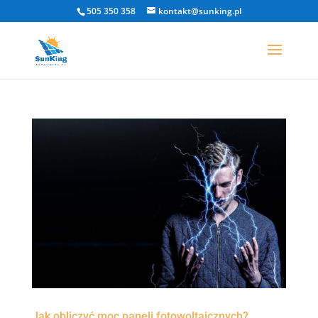
505 350 358
kontakt@sunking.pl
Jak obliczyć moc paneli fotowoltaicznych?