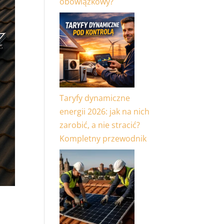
obowiązkowy?
Taryfy dynamiczne
energii 2026: jak na nich
zarobić, a nie stracić?
Kompletny przewodnik