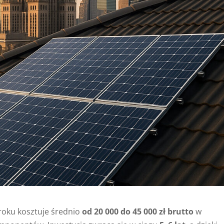
roku kosztuje średnio
od 20 000 do 45 000 zł brutto
w