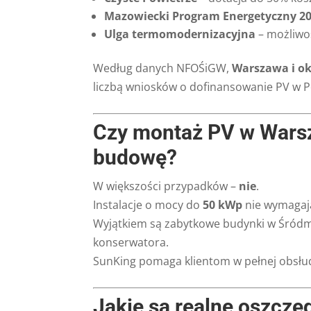
Mazowiecki Program Energetyczny 2
Ulga termomodernizacyjna
– możliwoś
Według danych NFOŚiGW,
Warszawa i ok
liczbą wniosków o dofinansowanie PV w P
Czy montaż PV w Wars
budowę?
W większości przypadków –
nie
.
Instalacje o mocy do
50 kWp
nie wymagają
Wyjątkiem są zabytkowe budynki w Śródmi
konserwatora.
SunKing pomaga klientom w pełnej obsłud
Jakie są realne oszczę