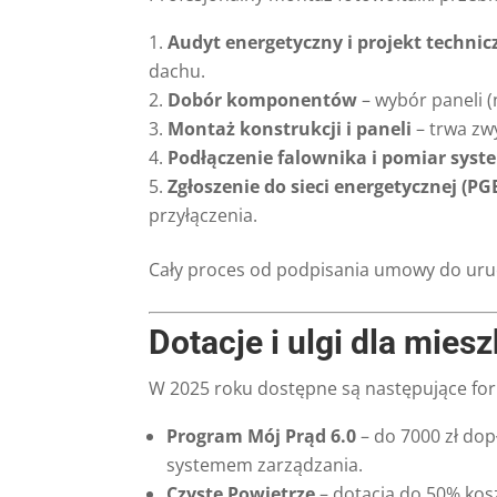
Audyt energetyczny i projekt technic
dachu.
Dobór komponentów
– wybór paneli (n
Montaż konstrukcji i paneli
– trwa zwy
Podłączenie falownika i pomiar sys
Zgłoszenie do sieci energetycznej (PG
przyłączenia.
Cały proces od podpisania umowy do uruc
Dotacje i ulgi dla mi
W 2025 roku dostępne są następujące fo
Program Mój Prąd 6.0
– do 7000 zł dop
systemem zarządzania.
Czyste Powietrze
– dotacja do 50% kosz