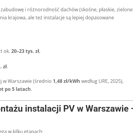
abudowę i różnorodność dachów (skośne, płaskie, zielone
nia krajowa, ale też instalacje są lepiej dopasowane
t ok.
20–23 tys. zł
,
. zł
.
ej w Warszawie (średnio
1,48 zł/kWh
według URE, 2025),
t po 5 latach
.
ntażu instalacji PV w Warszawie 
ega w kilku etapach: