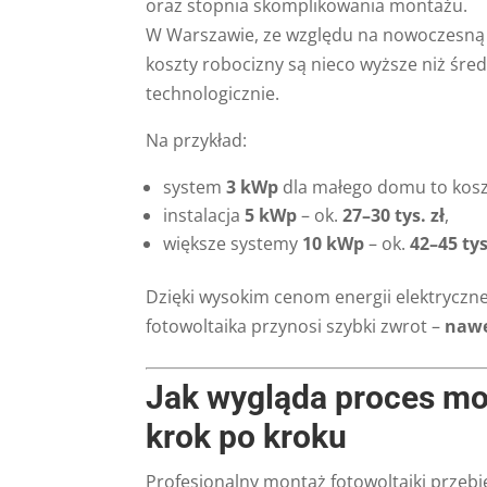
oraz stopnia skomplikowania montażu.
W Warszawie, ze względu na nowoczesną z
koszty robocizny są nieco wyższe niż śred
technologicznie.
Na przykład:
system
3 kWp
dla małego domu to kosz
instalacja
5 kWp
– ok.
27–30 tys. zł
,
większe systemy
10 kWp
– ok.
42–45 tys
Dzięki wysokim cenom energii elektryczn
fotowoltaika przynosi szybki zwrot –
nawe
Jak wygląda proces mo
krok po kroku
Profesjonalny montaż fotowoltaiki przebi