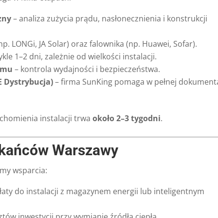
zny
– analiza zużycia prądu, nasłonecznienia i konstrukcji
p. LONGi, JA Solar) oraz falownika (np. Huawei, Sofar).
kle 1–2 dni, zależnie od wielkości instalacji.
temu
– kontrola wydajności i bezpieczeństwa.
E Dystrybucja)
– firma SunKing pomaga w pełnej dokumenta
homienia instalacji trwa
około 2–3 tygodni
.
eszkańców Warszawy
rmy wsparcia:
łaty do instalacji z magazynem energii lub inteligentnym
tów inwestycji przy wymianie źródła ciepła.