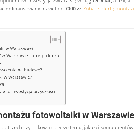
komponentów. Inwestycja zwraca się w ciągu
5–6 lat
, a dzięki
ać dofinansowanie nawet do
7000 zł
.
Zobacz ofertę montaż
iki w Warszawie?
V w Warszawie – krok po kroku
y
zwolenia na budowę?
iki w Warszawie?
wa
e to inwestycja przyszłości
montażu fotowoltaiki w Warszawi
nie od trzech czynników: mocy systemu, jakości komponentów