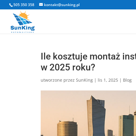
505 350 358
kontakt@sunking.pl
Ile kosztuje montaż ins
w 2025 roku?
utworzone przez
SunKing
|
lis 1, 2025
|
Blog