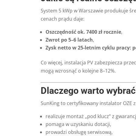
System 5 kWp w Warszawie produkuje śr
cenach prądu daje:
Oszczędność ok. 7400 zł rocznie
,
Zwrot po 5–6 latach
,
Zysk netto w 25-letnim cyklu pracy: p
Co więcej, instalacja PV zabezpiecza prz
mogą wzrosnąć o kolejne 8–12%.
Dlaczego warto wybra
SunKing to certyfikowany instalator OZE 
realizuje montaż „pod klucz” z gwarancj
pomaga w uzyskaniu dotacji,
prowadzi obsługę serwisową,