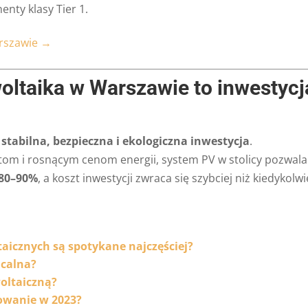
nty klasy Tier 1.
arszawie →
ltaika w Warszawie to inwestycj
o
stabilna, bezpieczna i ekologiczna inwestycja
.
tom i rosnącym cenom energii, system PV w stolicy pozwala
 80–90%
, a koszt inwestycji zwraca się szybciej niż kiedykolw
aicznych są spotykane najczęściej?
acalna?
woltaiczną?
sowanie w 2023?