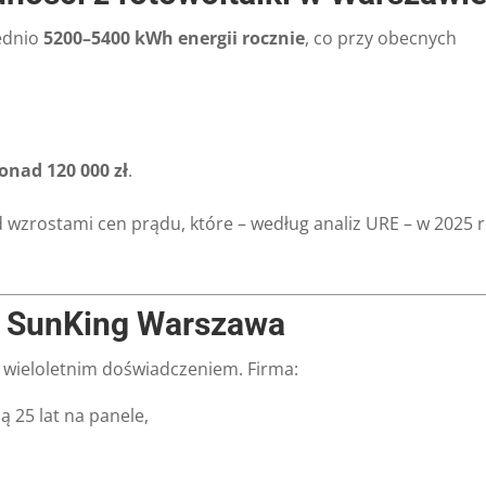
ednio
5200–5400 kWh energii rocznie
, co przy obecnych
onad 120 000 zł
.
ed wzrostami cen prądu, które – według analiz URE – w 2025 
ć SunKing Warszawa
z wieloletnim doświadczeniem. Firma:
ą 25 lat na panele,