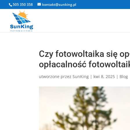
505 350 358
kontakt@sunking.pl
Czy fotowoltaika się 
opłacalność fotowoltai
utworzone przez
SunKing
|
kwi 8, 2025
|
Blog