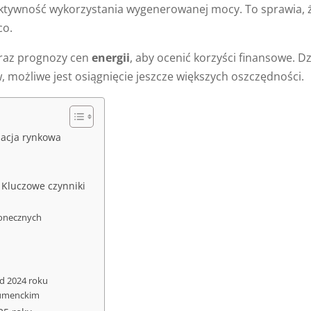
fektywność wykorzystania wygenerowanej mocy. To sprawia, 
co.
oraz prognozy cen
energii
, aby ocenić korzyści finansowe. Dz
ożliwe jest osiągnięcie jeszcze większych oszczędności.
uacja rynkowa
? Kluczowe czynniki
łonecznych
d 2024 roku
sumenckim