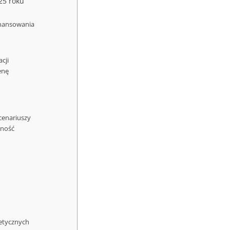
25 roku
inansowania
cji
enę
cenariuszy
lność
getycznych