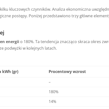
kilku kluczowych czynników. Analiza ekonomiczna uwzględn
giczne postępy. Poniżej przedstawiono trzy główne element
ej
cen energii
o 180%. Ta tendencja znacząco skraca okres zw
sze podwyżki w kolejnych latach.
 kWh (gr)
Procentowy wzrost
–
180%
14%