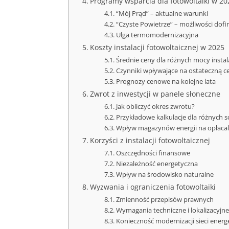
Programy wsparcia dla fotowoltaiki w 20
“Mój Prąd” – aktualne warunki
“Czyste Powietrze” – możliwości dof
Ulga termomodernizacyjna
Koszty instalacji fotowoltaicznej w 2025
Średnie ceny dla różnych mocy instala
Czynniki wpływające na ostateczną c
Prognozy cenowe na kolejne lata
Zwrot z inwestycji w panele słoneczne
Jak obliczyć okres zwrotu?
Przykładowe kalkulacje dla różnych s
Wpływ magazynów energii na opłaca
Korzyści z instalacji fotowoltaicznej
Oszczędności finansowe
Niezależność energetyczna
Wpływ na środowisko naturalne
Wyzwania i ograniczenia fotowoltaiki
Zmienność przepisów prawnych
Wymagania techniczne i lokalizacyjne
Konieczność modernizacji sieci ener