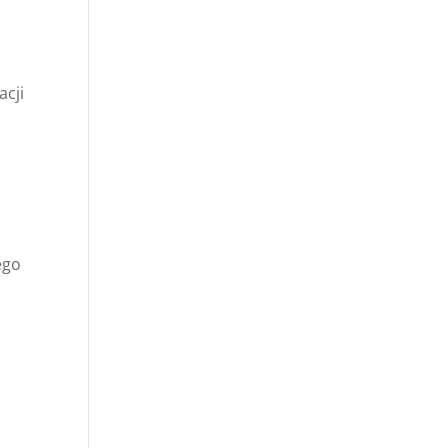
acji
ego