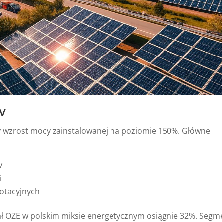
PV
y wzrost mocy zainstalowanej na poziomie 150%. Główne
V
i
otacyjnych
ał OZE w polskim miksie energetycznym osiągnie 32%. Segm