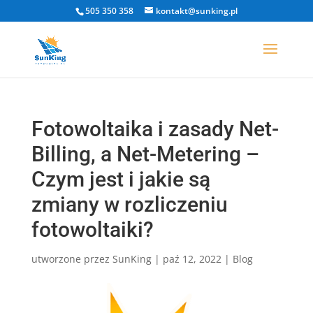
505 350 358
kontakt@sunking.pl
Fotowoltaika i zasady Net-
Billing, a Net-Metering –
Czym jest i jakie są
zmiany w rozliczeniu
fotowoltaiki?
utworzone przez
SunKing
|
paź 12, 2022
|
Blog